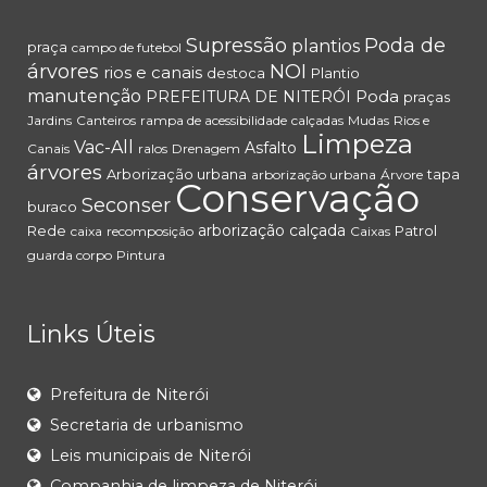
Supressão
Poda de
plantios
praça
campo de futebol
árvores
NOI
rios e canais
destoca
Plantio
manutenção
Poda
PREFEITURA DE NITERÓI
praças
Jardins
Canteiros
rampa de acessibilidade
calçadas
Mudas
Rios e
Limpeza
Vac-All
Asfalto
Canais
ralos
Drenagem
árvores
Arborização urbana
tapa
arborização urbana
Árvore
Conservação
Seconser
buraco
arborização
calçada
Rede
Patrol
caixa
recomposição
Caixas
guarda corpo
Pintura
Links Úteis
Prefeitura de Niterói
Secretaria de urbanismo
Leis municipais de Niterói
Companhia de limpeza de Niterói