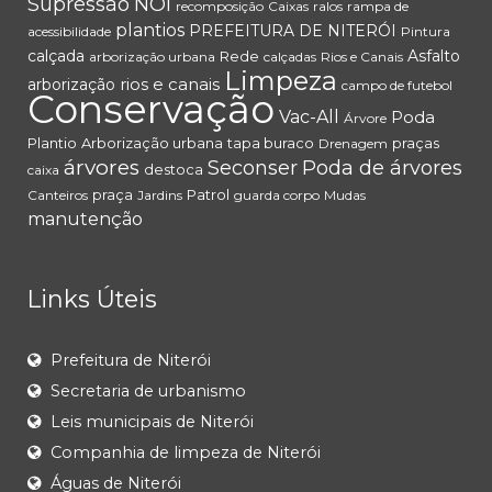
Supressão
NOI
recomposição
Caixas
ralos
rampa de
plantios
PREFEITURA DE NITERÓI
acessibilidade
Pintura
calçada
Asfalto
Rede
arborização urbana
calçadas
Rios e Canais
Limpeza
rios e canais
arborização
campo de futebol
Conservação
Vac-All
Poda
Árvore
Plantio
Arborização urbana
tapa buraco
praças
Drenagem
árvores
Seconser
Poda de árvores
destoca
caixa
praça
Patrol
Canteiros
Jardins
guarda corpo
Mudas
manutenção
Links Úteis
Prefeitura de Niterói
Secretaria de urbanismo
Leis municipais de Niterói
Companhia de limpeza de Niterói
Águas de Niterói