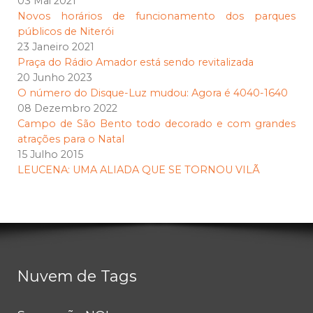
03 Mai 2021
Novos horários de funcionamento dos parques
públicos de Niterói
23 Janeiro 2021
Praça do Rádio Amador está sendo revitalizada
20 Junho 2023
O número do Disque-Luz mudou: Agora é 4040-1640
08 Dezembro 2022
Campo de São Bento todo decorado e com grandes
atrações para o Natal
15 Julho 2015
LEUCENA: UMA ALIADA QUE SE TORNOU VILÃ
Nuvem de Tags