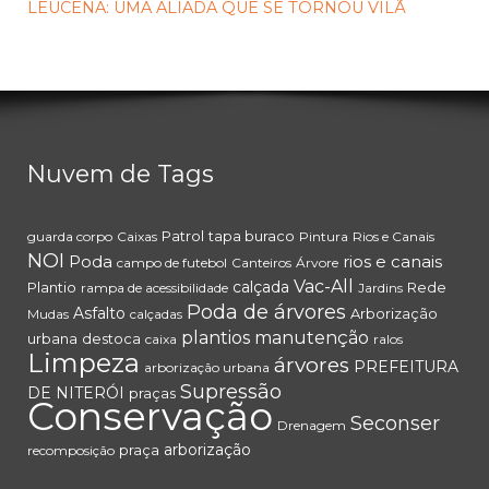
LEUCENA: UMA ALIADA QUE SE TORNOU VILÃ
Nuvem de Tags
Patrol
tapa buraco
guarda corpo
Caixas
Pintura
Rios e Canais
NOI
Poda
rios e canais
campo de futebol
Canteiros
Árvore
Vac-All
calçada
Plantio
Rede
rampa de acessibilidade
Jardins
Poda de árvores
Asfalto
Arborização
Mudas
calçadas
plantios
manutenção
urbana
destoca
caixa
ralos
Limpeza
árvores
PREFEITURA
arborização urbana
Supressão
DE NITERÓI
praças
Conservação
Seconser
Drenagem
arborização
praça
recomposição