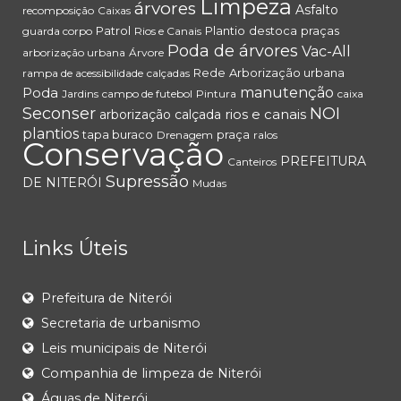
Limpeza
árvores
Asfalto
recomposição
Caixas
Patrol
Plantio
destoca
praças
guarda corpo
Rios e Canais
Poda de árvores
Vac-All
arborização urbana
Árvore
Rede
Arborização urbana
rampa de acessibilidade
calçadas
Poda
manutenção
Jardins
campo de futebol
Pintura
caixa
Seconser
NOI
rios e canais
arborização
calçada
plantios
tapa buraco
praça
Drenagem
ralos
Conservação
PREFEITURA
Canteiros
Supressão
DE NITERÓI
Mudas
Links Úteis
Prefeitura de Niterói
Secretaria de urbanismo
Leis municipais de Niterói
Companhia de limpeza de Niterói
Águas de Niterói