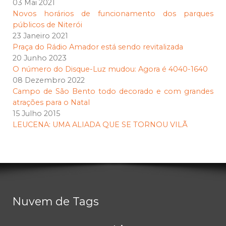
03 Mai 2021
Novos horários de funcionamento dos parques
públicos de Niterói
23 Janeiro 2021
Praça do Rádio Amador está sendo revitalizada
20 Junho 2023
O número do Disque-Luz mudou: Agora é 4040-1640
08 Dezembro 2022
Campo de São Bento todo decorado e com grandes
atrações para o Natal
15 Julho 2015
LEUCENA: UMA ALIADA QUE SE TORNOU VILÃ
Nuvem de Tags