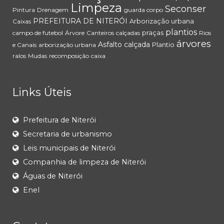
Limpeza
Seconser
Pintura
Drenagem
guarda corpo
PREFEITURA DE NITERÓI
Arborização urbana
Caixas
plantios
praças
campo de futebol
Árvore
Canteiros
calçadas
Rios
árvores
Asfalto
calçada
Plantio
e Canais
arborização urbana
ralos
Mudas
recomposição
caixa
Links Úteis
Prefeitura de Niterói
Secretaria de urbanismo
Leis municipais de Niterói
Companhia de limpeza de Niterói
Águas de Niterói
Enel