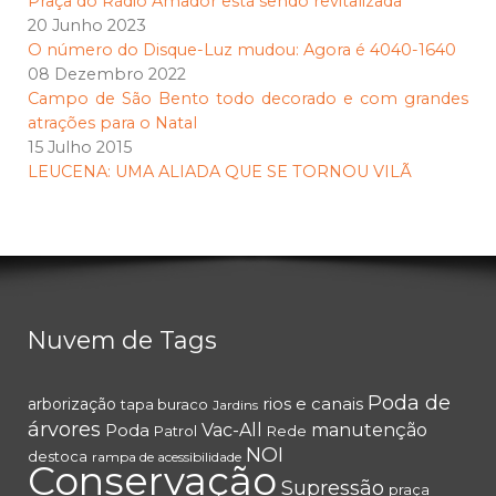
Praça do Rádio Amador está sendo revitalizada
20 Junho 2023
O número do Disque-Luz mudou: Agora é 4040-1640
08 Dezembro 2022
Campo de São Bento todo decorado e com grandes
atrações para o Natal
15 Julho 2015
LEUCENA: UMA ALIADA QUE SE TORNOU VILÃ
Nuvem de Tags
Poda de
rios e canais
arborização
tapa buraco
Jardins
árvores
Poda
Vac-All
manutenção
Patrol
Rede
NOI
destoca
rampa de acessibilidade
Conservação
Supressão
praça