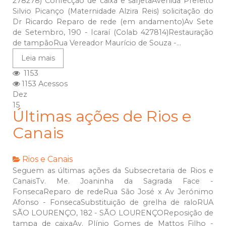
278278) Confecção de caixa e sarjetaAvenida Prefeito
Silvio Picanço (Maternidade Alzira Reis) solicitação do
Dr Ricardo Reparo de rede (em andamento)Av Sete
de Setembro, 190 - Icaraí (Colab 427814)Restauração
de tampãoRua Vereador Maurício de Souza -...
Leia mais
1153
1153 Acessos
Dez
15
Últimas ações de Rios e
Canais
Rios e Canais
Seguem as últimas ações da Subsecretaria de Rios e
CanaisTv. Me. Joaninha da Sagrada Face -
FonsecaReparo de redeRua São José x Av Jerónimo
Afonso - FonsecaSubstituição de grelha de raloRUA
SÃO LOURENÇO, 182 - SÃO LOURENÇOReposição de
tampa de caixaAv. Plínio Gomes de Mattos Filho -