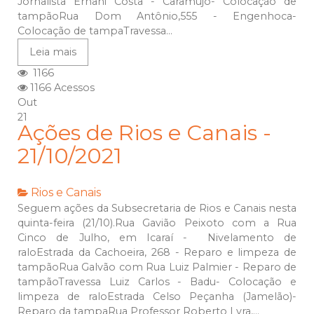
Jornalista Ernani Costa - Caramujo- Colocação de
tampãoRua Dom Antônio,555 - Engenhoca-
Colocação de tampaTravessa...
Leia mais
1166
1166 Acessos
Out
21
Ações de Rios e Canais -
21/10/2021
Rios e Canais
Seguem ações da Subsecretaria de Rios e Canais nesta
quinta-feira (21/10).Rua Gavião Peixoto com a Rua
Cinco de Julho, em Icaraí - Nivelamento de
raloEstrada da Cachoeira, 268 - Reparo e limpeza de
tampãoRua Galvão com Rua Luiz Palmier - Reparo de
tampãoTravessa Luiz Carlos - Badu- Colocação e
limpeza de raloEstrada Celso Peçanha (Jamelão)-
Reparo da tampaRua Professor Roberto Lyra,...