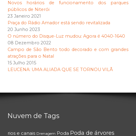
Novos horários de funcionamento dos parques
públicos de Niterói
23 Janeiro 2021
Praça do Rádio Amador está sendo revitalizada
20 Junho 2023
O número do Disque-Luz mudou: Agora é 4040-1640
08 Dezembro 2022
Campo de São Bento todo decorado e com grandes
atrações para o Natal
15 Julho 2015
LEUCENA: UMA ALIADA QUE SE TORNOU VILÃ
Nuvem de Tags
Poda de árvores
rios e canais
Poda
Drenagem