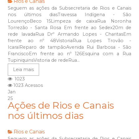
Rios e Canais
Seguem as ações da Subsecretaria de Rios e Canais
nos últimos diasTravessa Indígena - São
LourençoBeco 15Limpeza de caixaRua Noronha
Torrezão - Santa Rosa Em frente ao Sedex20m de
rede lavadaRua Drº Armando Lopes - CharitasEm
frente ao nº 48VistoriaRua Lopes Trovão -
IcaraíReparo de tampãoAvenida Rui Barbosa - São
FranciscoEm frente ao nº 126Esquina com a Rua
TupiniquinsVistoria de redeRua...
Leia mais
1023
1023 Acessos
Jan
25
Ações de Rios e Canais
nos últimos dias
Rios e Canais
Seguem as ações da Subsecretaria de Rios e Canais