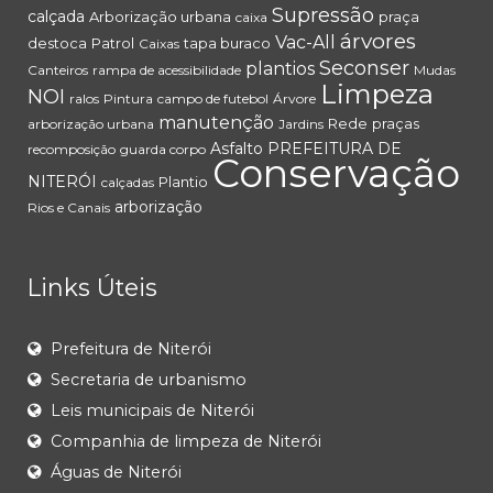
Supressão
calçada
Arborização urbana
praça
caixa
árvores
Vac-All
destoca
Patrol
tapa buraco
Caixas
Seconser
plantios
Canteiros
rampa de acessibilidade
Mudas
Limpeza
NOI
ralos
Pintura
campo de futebol
Árvore
manutenção
Rede
praças
arborização urbana
Jardins
Asfalto
PREFEITURA DE
recomposição
guarda corpo
Conservação
NITERÓI
Plantio
calçadas
arborização
Rios e Canais
Links Úteis
Prefeitura de Niterói
Secretaria de urbanismo
Leis municipais de Niterói
Companhia de limpeza de Niterói
Águas de Niterói