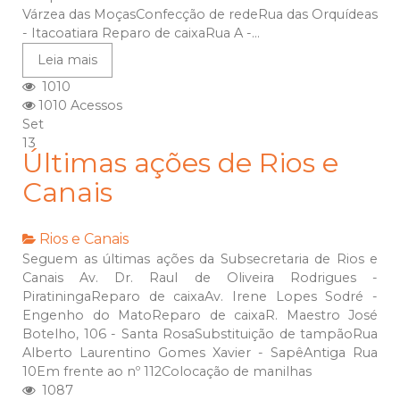
Várzea das MoçasConfecção de redeRua das Orquídeas
- Itacoatiara Reparo de caixaRua A -...
Leia mais
1010
1010 Acessos
Set
13
Últimas ações de Rios e
Canais
Rios e Canais
Seguem as últimas ações da Subsecretaria de Rios e
Canais Av. Dr. Raul de Oliveira Rodrigues -
PiratiningaReparo de caixaAv. Irene Lopes Sodré -
Engenho do MatoReparo de caixaR. Maestro José
Botelho, 106 - Santa RosaSubstituição de tampãoRua
Alberto Laurentino Gomes Xavier - SapêAntiga Rua
10Em frente ao nº 112Colocação de manilhas
1087