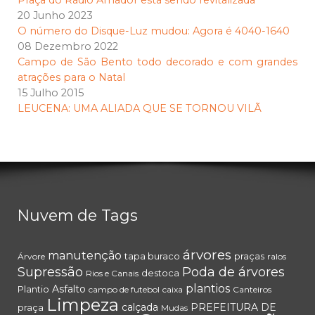
Praça do Rádio Amador está sendo revitalizada
20 Junho 2023
O número do Disque-Luz mudou: Agora é 4040-1640
08 Dezembro 2022
Campo de São Bento todo decorado e com grandes
atrações para o Natal
15 Julho 2015
LEUCENA: UMA ALIADA QUE SE TORNOU VILÃ
Nuvem de Tags
árvores
manutenção
tapa buraco
praças
Árvore
ralos
Supressão
Poda de árvores
destoca
Rios e Canais
plantios
Asfalto
Plantio
campo de futebol
caixa
Canteiros
Limpeza
calçada
PREFEITURA DE
praça
Mudas