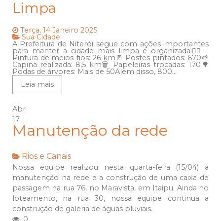
Limpa
Terça, 14 Janeiro 2025
Sua Cidade
A Prefeitura de Niterói segue com ações importantes
para manter a cidade mais limpa e organizada:🚶‍♂️
Pintura de meios-fios: 26 km🚪 Postes pintados: 670🌱
Capina realizada: 8,5 km🗑️ Papeleiras trocadas: 170🌳
Podas de árvores: Mais de 50Além disso, 800...
Leia mais
Abr
17
Manutenção da rede
Rios e Canais
Nossa equipe realizou nesta quarta-feira (15/04) a
manutenção na rede e a construção de uma caixa de
passagem na rua 76, no Maravista, em Itaipu. Ainda no
loteamento, na rua 30, nossa equipe continua a
construção de galeria de águas pluviais.
0