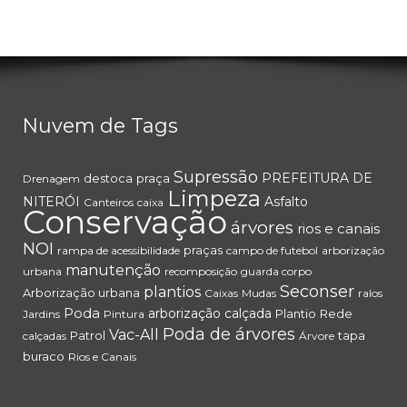
Nuvem de Tags
Supressão
PREFEITURA DE
destoca
praça
Drenagem
Limpeza
NITERÓI
Asfalto
Canteiros
caixa
Conservação
árvores
rios e canais
NOI
praças
rampa de acessibilidade
campo de futebol
arborização
manutenção
urbana
recomposição
guarda corpo
Seconser
plantios
Arborização urbana
Caixas
Mudas
ralos
Poda
arborização
calçada
Plantio
Rede
Jardins
Pintura
Poda de árvores
Vac-All
Patrol
tapa
calçadas
Árvore
buraco
Rios e Canais