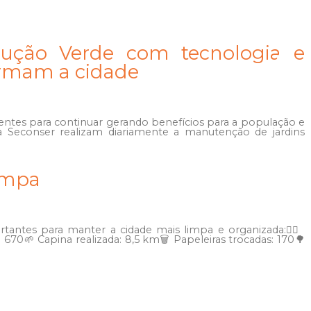
lução Verde com tecnologia e
rmam a cidade
ntes para continuar gerando benefícios para a população e
a Seconser realizam diariamente a manutenção de jardins
impa
tantes para manter a cidade mais limpa e organizada:🚶‍♂️
 670🌱 Capina realizada: 8,5 km🗑️ Papeleiras trocadas: 170🌳