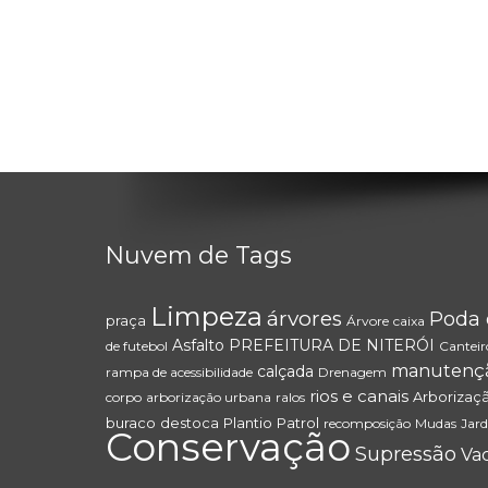
Nuvem de Tags
Limpeza
árvores
Poda 
praça
Árvore
caixa
Asfalto
PREFEITURA DE NITERÓI
de futebol
Canteir
manutenç
calçada
rampa de acessibilidade
Drenagem
rios e canais
Arborizaç
corpo
arborização urbana
ralos
buraco
destoca
Plantio
Patrol
recomposição
Mudas
Jard
Conservação
Supressão
Vac