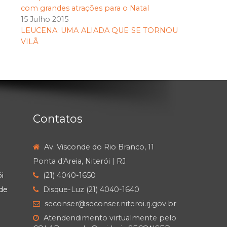
com grandes atrações para o Natal
15 Julho 2015
LEUCENA: UMA ALIADA QUE SE TORNOU
VILÃ
Contatos
Av. Visconde do Rio Branco, 11
Ponta d'Areia, Niterói | RJ
i
(21) 4040-1650
de
Disque-Luz (21) 4040-1640
seconser@seconser.niteroi.rj.gov.br
Atendendimento virtualmente pelo