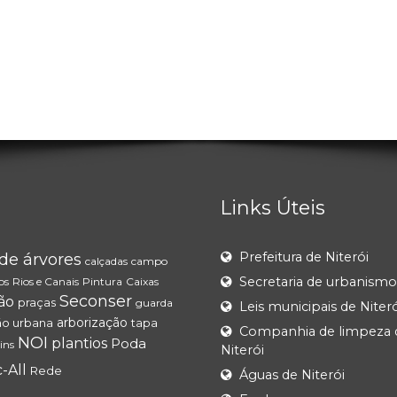
Links Úteis
Prefeitura de Niterói
de árvores
calçadas
campo
Secretaria de urbanismo
os
Rios e Canais
Pintura
Caixas
Seconser
ão
praças
guarda
Leis municipais de Niteró
arborização
ão urbana
tapa
Companhia de limpeza 
NOI
plantios
Poda
ins
Niterói
-All
Rede
Águas de Niterói