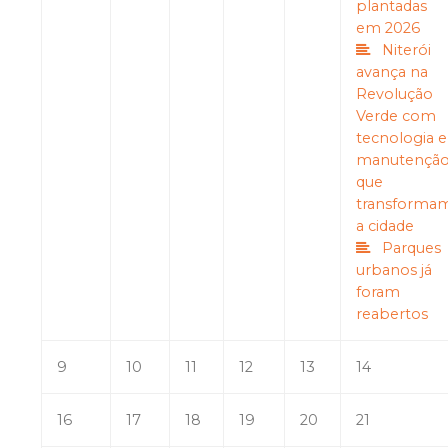
plantadas
em 2026
Niterói
avança na
Revolução
Verde com
tecnologia e
manutençã
que
transforma
a cidade
Parques
urbanos já
foram
reabertos
9
10
11
12
13
14
16
17
18
19
20
21