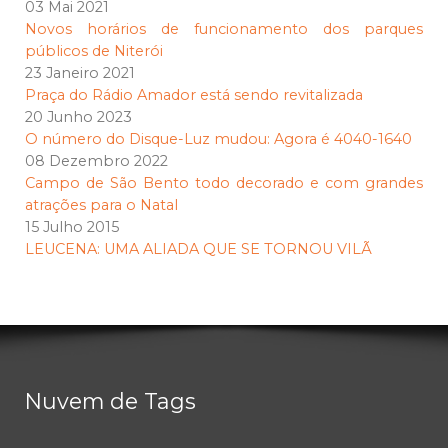
03 Mai 2021
Novos horários de funcionamento dos parques
públicos de Niterói
23 Janeiro 2021
Praça do Rádio Amador está sendo revitalizada
20 Junho 2023
O número do Disque-Luz mudou: Agora é 4040-1640
08 Dezembro 2022
Campo de São Bento todo decorado e com grandes
atrações para o Natal
15 Julho 2015
LEUCENA: UMA ALIADA QUE SE TORNOU VILÃ
Nuvem de Tags