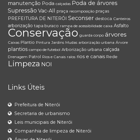
Poda de árvores
manutenção
Poda
calçadas
Supressão
Vac-All
praça
praças
recomposição
Seconser
PREFEITURA DE NITERÓI
destoca
Canteiros
arborização
Asfalto
tapa buraco
rampa de acessibilidade
caixa
Conservação
árvores
guarda corpo
Plantio
Caixas
Pintura
Jardins
Mudas
arborização urbana
Árvore
plantios
calçada
Arborização urbana
campo de futebol
rios e canais
Patrol
Rede
Drenagem
Rios e Canais
ralos
Limpeza
NOI
Links Úteis
Prefeitura de Niterói
Secretaria de urbanismo
Leis municipais de Niterói
Companhia de limpeza de Niterói
Águas de Niterói