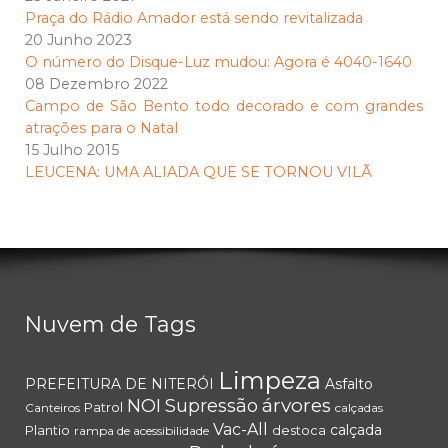
Praça do Rádio Amador está sendo revitalizada
20 Junho 2023
O número do Disque-Luz mudou: Agora é 4040-1640
08 Dezembro 2022
Campo de São Bento todo decorado e com grandes
atrações para o Natal
15 Julho 2015
LEUCENA: UMA ALIADA QUE SE TORNOU VILÃ
Nuvem de Tags
Limpeza
PREFEITURA DE NITERÓI
Asfalto
árvores
NOI
Supressão
Patrol
Canteiros
calçadas
Vac-All
calçada
Plantio
destoca
rampa de acessibilidade