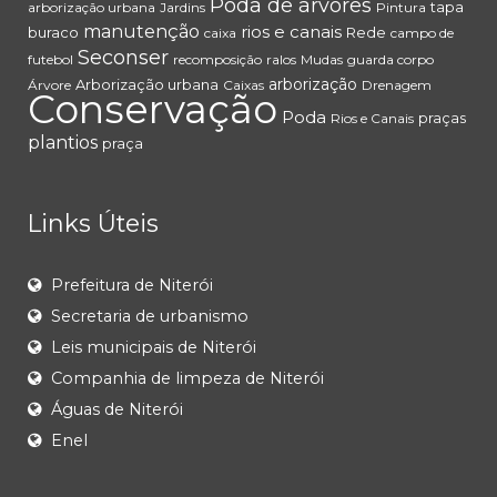
Poda de árvores
tapa
arborização urbana
Jardins
Pintura
manutenção
rios e canais
buraco
Rede
caixa
campo de
Seconser
futebol
recomposição
ralos
Mudas
guarda corpo
arborização
Arborização urbana
Árvore
Caixas
Drenagem
Conservação
Poda
praças
Rios e Canais
plantios
praça
Links Úteis
Prefeitura de Niterói
Secretaria de urbanismo
Leis municipais de Niterói
Companhia de limpeza de Niterói
Águas de Niterói
Enel