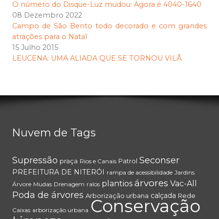
O número do Disque-Luz mudou: Agora é 4040-1640
08 Dezembro 2022
Campo de São Bento todo decorado e com grandes
atrações para o Natal
15 Julho 2015
LEUCENA: UMA ALIADA QUE SE TORNOU VILÃ
Nuvem de Tags
Supressão
Seconser
praça
Patrol
Rios e Canais
PREFEITURA DE NITERÓI
rampa de acessibilidade
Jardins
árvores
plantios
Vac-All
Árvore
Mudas
Drenagem
ralos
Poda de árvores
calçada
Arborização urbana
Rede
Conservação
Caixas
arborização urbana