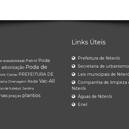
Links Úteis
Prefeitura de Niterói
Poda
Patrol
 acessibilidade
Secretaria de urbanismo
Poda de
arborização
o
PREFEITURA DE
Leis municipais de Niteró
ore
Caixas
Vac-All
Rede
bana
Drenagem
Companhia de limpeza 
Niterói
o de futebol
Jardins
nais
plantios
praças
Águas de Niterói
Enel