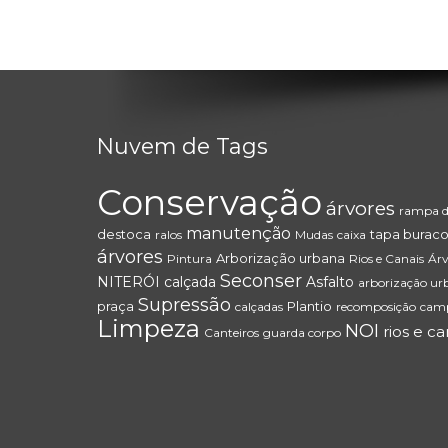
Nuvem de Tags
Conservação
árvores
rampa de
manutenção
destoca
tapa burac
ralos
Mudas
caixa
árvores
Arborização urbana
Pintura
Rios e Canais
Árv
Seconser
NITERÓI
calçada
Asfalto
arborização ur
Supressão
praça
Plantio
calçadas
recomposição
camp
Limpeza
NOI
rios e ca
Canteiros
guarda corpo