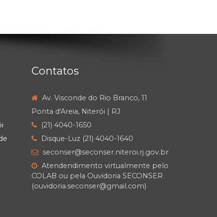
Contatos
Av. Visconde do Rio Branco, 11
Ponta d'Areia, Niterói | RJ
i
(21) 4040-1650
de
Disque-Luz (21) 4040-1640
seconser@seconser.niteroi.rj.gov.br
Atendendimento virtualmente pelo
COLAB ou pela Ouvidoria SECONSER
(ouvidoria.seconser@gmail.com)