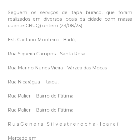
Seguem os serviços de tapa buraco, que foram
realizados em diversos locais da cidade com massa
quente(CBUQ) ontem (23/08/23)
Est. Caetano Monteiro - Badú,
Rua Siqueira Campos - Santa Rosa
Rua Marino Nunes Vieira - Várzea das Moças
Rua Nicarágua - Itaipu,
Rua Palieri - Bairro de Fátima
Rua Palieri - Bairro de Fátima
R u a G e n e r a l S i l v e s t r e r o c h a - I c a r a í
Marcado em: