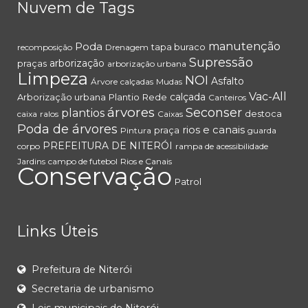
Nuvem de Tags
Poda
manutenção
tapa buraco
recomposição
Drenagem
Supressão
arborização
praças
arborização urbana
Limpeza
NOI
Asfalto
Árvore
calçadas
Mudas
Vac-All
calçada
Arborização urbana
Plantio
Rede
Canteiros
árvores
Seconser
plantios
destoca
caixa
ralos
Caixas
Poda de árvores
rios e canais
praça
Pintura
guarda
PREFEITURA DE NITERÓI
corpo
rampa de acessibilidade
Jardins
campo de futebol
Rios e Canais
Conservação
Patrol
Links Úteis
Prefeitura de Niterói
Secretaria de urbanismo