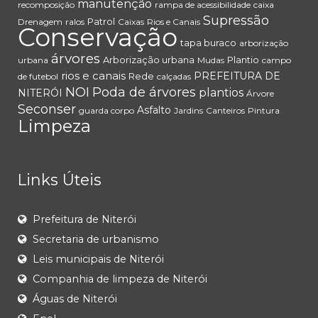
manutenção
recomposição
rampa de acessibilidade
caixa
Supressão
Patrol
Drenagem
ralos
Caixas
Rios e Canais
Conservação
tapa buraco
arborização
árvores
Arborização urbana
Plantio
urbana
Mudas
campo
rios e canais
PREFEITURA DE
Rede
de futebol
calçadas
NOI
Poda de árvores
plantios
NITERÓI
Árvore
Seconser
Asfalto
guarda corpo
Jardins
Canteiros
Pintura
Limpeza
Links Úteis
Prefeitura de Niterói
Secretaria de urbanismo
Leis municipais de Niterói
Companhia de limpeza de Niterói
Águas de Niterói