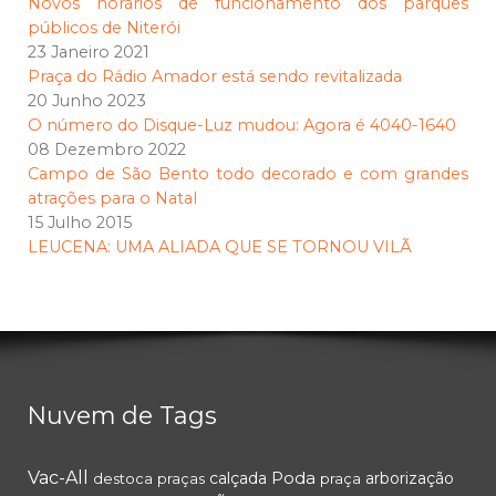
Novos horários de funcionamento dos parques
públicos de Niterói
23 Janeiro 2021
Praça do Rádio Amador está sendo revitalizada
20 Junho 2023
O número do Disque-Luz mudou: Agora é 4040-1640
08 Dezembro 2022
Campo de São Bento todo decorado e com grandes
atrações para o Natal
15 Julho 2015
LEUCENA: UMA ALIADA QUE SE TORNOU VILÃ
Nuvem de Tags
Vac-All
Poda
calçada
arborização
destoca
praças
praça