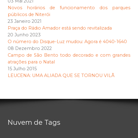
03 Mai 2021
Novos horários de funcionamento dos parques
públicos de Niterói
23 Janeiro 2021
Praça do Rádio Amador está sendo revitalizada
20 Junho 2023
O número do Disque-Luz mudou: Agora é 4040-1640
08 Dezembro 2022
Campo de São Bento todo decorado e com grandes
atrações para o Natal
15 Julho 2015
LEUCENA: UMA ALIADA QUE SE TORNOU VILÃ
Nuvem de Tags