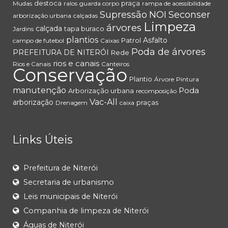
destoca
praça
Mudas
ralos
guarda corpo
rampa de acessibilidade
Supressão
NOI
Seconser
arborização urbana
calçadas
Limpeza
árvores
calçada
tapa buraco
Jardins
plantios
Asfalto
Patrol
campo de futebol
Caixas
Poda de árvores
PREFEITURA DE NITERÓI
Rede
rios e canais
Rios e Canais
Canteiros
Conservação
Plantio
Árvore
Pintura
manutenção
Poda
Arborização urbana
recomposição
Vac-All
arborização
praças
Drenagem
caixa
Links Úteis
Prefeitura de Niterói
Secretaria de urbanismo
Leis municipais de Niterói
Companhia de limpeza de Niterói
Águas de Niterói