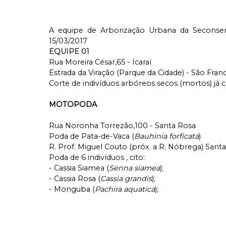
A equipe de Arborização Urbana da Seconser 
15/03/2017
EQUIPE 01
Rua Moreira César,65 - Icaraí
Estrada da Viração (Parque da Cidade) - São Fran
Corte de indivíduos arbóreos secos (mortos) já 
MOTOPODA
Rua Noronha Torrezão,100 - Santa Rosa
Poda de Pata-de-Vaca (
Bauhinia forficata
)
R. Prof. Miguel Couto (próx. a R. Nóbrega) Sant
Poda de 6 indivíduos , cito:
- Cassia Siamea (
Senna siamea
);
- Cassia Rosa (
Cassia grandis
);
- Monguba (
Pachira aquatica
);