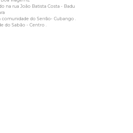
- Boa Viagem
E
 na rua João Batista Costa - Badu
ara
a comunidade do Serrão- Cubango .
e do Sabão - Centro .