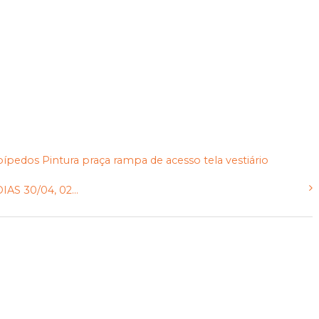
pípedos
Pintura
praça
rampa de acesso
tela
vestiário
 30/04, 02...