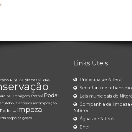
o
Links Úteis
Prefeitura de Niterói
uraco
praças
Pintura
Mudas
nservação
Secretaria de urbanismo
Poda
Patrol
Leis municipais de Niteró
ardins
Drenagem
 futebol
Canteiros
recomposição
Companhia de limpeza 
Limpeza
Niterói
Rede
rda corpo
calçadas
Águas de Niterói
Enel