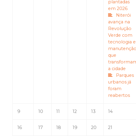
plantadas
em 2026
Niterói
avança na
Revolução
Verde com
tecnologia e
manutençã
que
transforma
a cidade
Parques
urbanos já
foram
reabertos
9
10
11
12
13
14
16
17
18
19
20
21