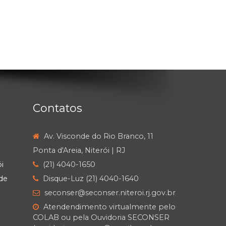
Contatos
Av. Visconde do Rio Branco, 11
Ponta d'Areia, Niterói | RJ
i
(21) 4040-1650
de
Disque-Luz (21) 4040-1640
seconser@seconser.niteroi.rj.gov.br
Atendendimento virtualmente pelo
COLAB ou pela Ouvidoria SECONSER