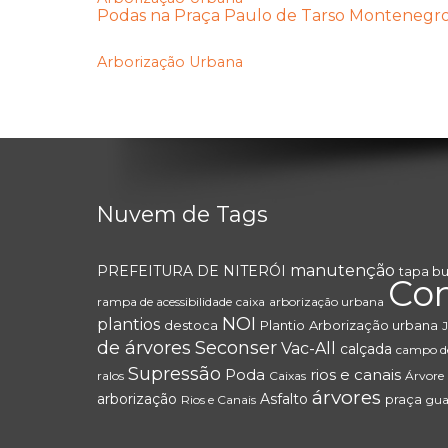
Podas na Praça Paulo de Tarso Montenegr
Arborização Urbana
Nuvem de Tags
manutenção
PREFEITURA DE NITERÓI
tapa b
Co
rampa de acessibilidade
caixa
arborização urbana
NOI
plantios
destoca
Plantio
Arborização urbana
J
de árvores
Seconser
Vac-All
calçada
campo de
Supressão
Poda
rios e canais
ralos
Caixas
Árvore
árvores
arborização
Asfalto
praça
Rios e Canais
gua