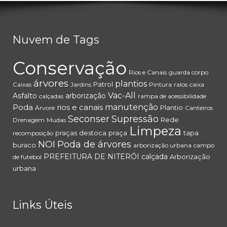
Nuvem de Tags
Conservação
Rios e Canais
guarda corpo
árvores
plantios
Patrol
Caixas
Jardins
Pintura
ralos
caixa
Vac-All
Asfalto
arborização
calçadas
rampa de acessibilidade
Poda
rios e canais
manutenção
Plantio
Árvore
Canteiros
Seconser
Supressão
Rede
Drenagem
Mudas
Limpeza
praças
destoca
praça
tapa
recomposição
NOI
Poda de árvores
buraco
arborização urbana
campo
PREFEITURA DE NITERÓI
calçada
Arborização
de futebol
urbana
Links Úteis