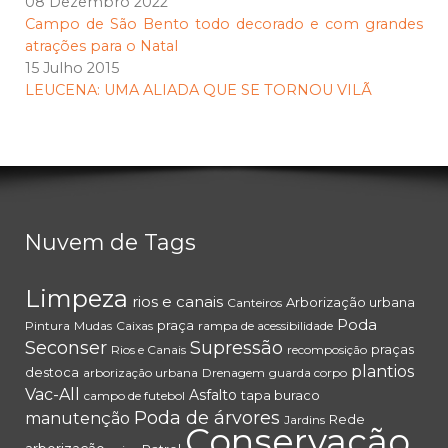
08 Dezembro 2022
Campo de São Bento todo decorado e com grandes
atrações para o Natal
15 Julho 2015
LEUCENA: UMA ALIADA QUE SE TORNOU VILÃ
Nuvem de Tags
Limpeza
rios e canais
Arborização urbana
Canteiros
Poda
praça
Pintura
Mudas
Caixas
rampa de acessibilidade
Seconser
Supressão
praças
Rios e Canais
recomposição
plantios
destoca
arborização urbana
Drenagem
guarda corpo
Vac-All
Asfalto
tapa buraco
campo de futebol
Poda de árvores
manutenção
Rede
Jardins
Conservação