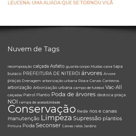
LEUCENA: UMA ALIADA QUE SE TORNOU VILÃ
Nuvem de Tags
calçada
Asfalto
tapa
recomposição
guarda corpo
Mudas
caixa
árvores
PREFEITURA DE NITERÓI
buraco
Árvore
praças
Drenagem
arborização urbana
Rios e Canais
Canteiros
Vac-All
arborização
Arborização urbana
campo de futebol
Poda de árvores
Patrol
Plantio
destoca
praça
calçadas
NOI
rampa de acessibilidade
Conservação
rios e canais
Rede
Limpeza
Supressão
manutenção
plantios
Seconser
Poda
Pintura
Caixas
ralos
Jardins