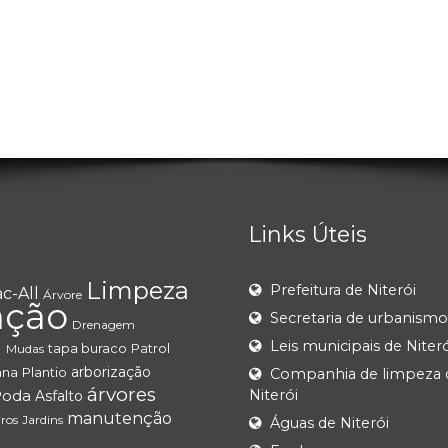
Links Úteis
Limpeza
Prefeitura de Niterói
c-All
Árvore
ação
Secretaria de urbanismo
Drenagem
Leis municipais de Niteró
I
tapa buraco
Patrol
Mudas
arborização
ana
Plantio
Companhia de limpeza 
árvores
Poda
Niterói
Asfalto
manutenção
ros
Jardins
Águas de Niterói