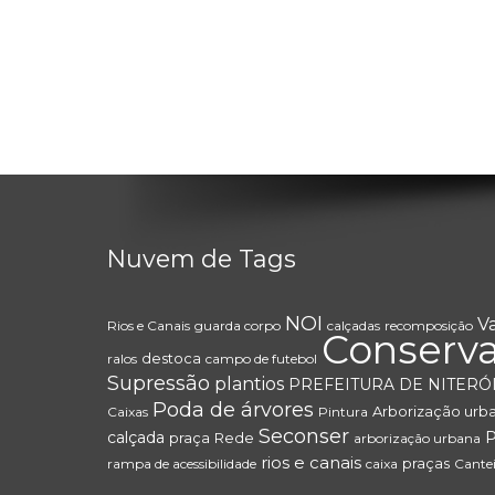
Nuvem de Tags
NOI
Va
Rios e Canais
guarda corpo
calçadas
recomposição
Conserv
destoca
ralos
campo de futebol
Supressão
plantios
PREFEITURA DE NITERÓ
Poda de árvores
Arborização urb
Caixas
Pintura
Seconser
calçada
praça
Rede
arborização urbana
rios e canais
praças
rampa de acessibilidade
caixa
Cantei