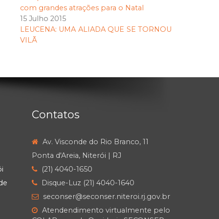
com grandes atrações para o Natal
15 Julho 2015
LEUCENA: UMA ALIADA QUE SE TORNOU
VILÃ
Contatos
Av. Visconde do Rio Branco, 11
Ponta d'Areia, Niterói | RJ
i
(21) 4040-1650
de
Disque-Luz (21) 4040-1640
seconser@seconser.niteroi.rj.gov.br
Atendendimento virtualmente pelo