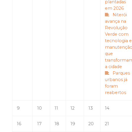
plantadas
em 2026
Niterói
avança na
Revolução
Verde com
tecnologia e
manutençã
que
transforma
a cidade
Parques
urbanos já
foram
reabertos
9
10
11
12
13
14
16
17
18
19
20
21