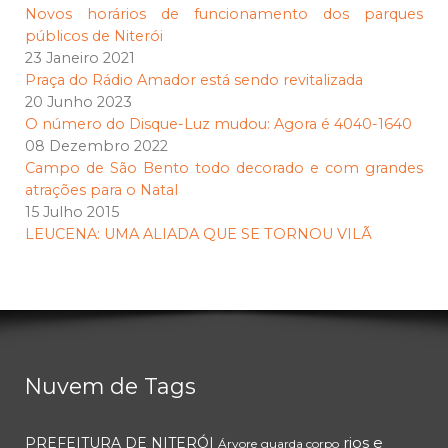
Novos horários de funcionamento dos parques
públicos de Niterói
23 Janeiro 2021
Praça do Rádio Amador está sendo revitalizada
20 Junho 2023
O número do Disque-Luz mudou: Agora é 4040-1640
08 Dezembro 2022
Campo de São Bento todo decorado e com grandes
atrações para o Natal
15 Julho 2015
LEUCENA: UMA ALIADA QUE SE TORNOU VILÃ
Nuvem de Tags
rios e
PREFEITURA DE NITERÓI
Árvore
guarda corpo