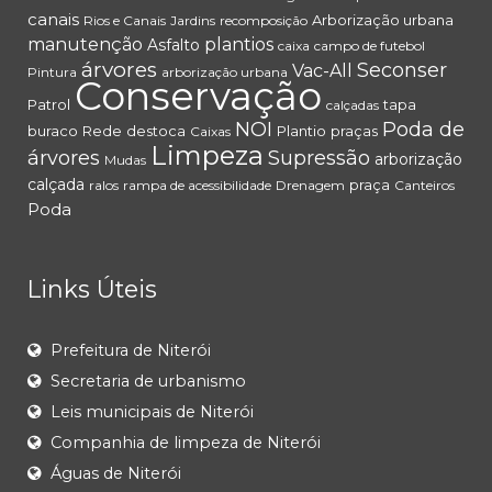
canais
Arborização urbana
Rios e Canais
Jardins
recomposição
manutenção
plantios
Asfalto
caixa
campo de futebol
árvores
Seconser
Vac-All
Pintura
arborização urbana
Conservação
Patrol
tapa
calçadas
NOI
Poda de
buraco
Rede
destoca
Plantio
praças
Caixas
Limpeza
árvores
Supressão
arborização
Mudas
calçada
praça
ralos
rampa de acessibilidade
Drenagem
Canteiros
Poda
Links Úteis
Prefeitura de Niterói
Secretaria de urbanismo
Leis municipais de Niterói
Companhia de limpeza de Niterói
Águas de Niterói