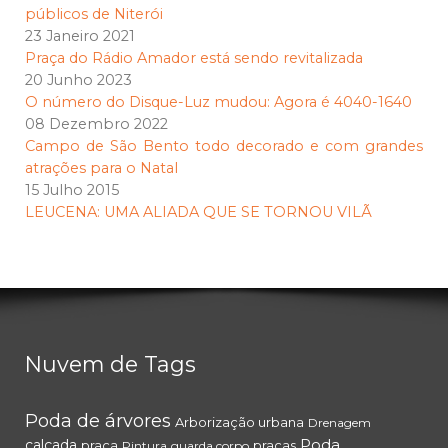
públicos de Niterói
23 Janeiro 2021
Praça do Rádio Amador está sendo revitalizada
20 Junho 2023
O número do Disque-Luz mudou: Agora é 4040-1640
08 Dezembro 2022
Campo de São Bento todo decorado e com grandes
atrações para o Natal
15 Julho 2015
LEUCENA: UMA ALIADA QUE SE TORNOU VILÃ
Nuvem de Tags
Poda de árvores
Arborização urbana
Drenagem
Poda
calçada
praça
praças
Pintura
guarda corpo