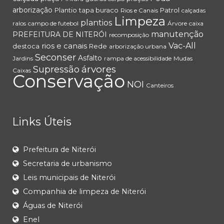
arborização
Plantio
tapa buraco
Patrol
Rios e Canais
calçadas
Limpeza
plantios
ralos
campo de futebol
Árvore
caixa
manutenção
PREFEITURA DE NITERÓI
recomposição
rios e canais
Vac-All
destoca
Rede
arborização urbana
Seconser
Asfalto
Jardins
rampa de acessibilidade
Mudas
árvores
Supressão
Caixas
Conservação
NOI
Canteiros
Links Úteis
Prefeitura de Niterói
Secretaria de urbanismo
Leis municipais de Niterói
Companhia de limpeza de Niterói
Águas de Niterói
Enel