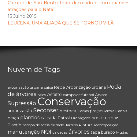
Campo de São Bento todo decorado e com grandes
atrações para o Natal
15 Julho 2015
LEUCENA: UMA ALIADA QUE SE TORNOU VILÃ
Nuvem de Tags
Poda
Rede
Arborização urbana
arborização urbana
caixa
de árvores
Asfalto
ralos
campo de futebol
Árvore
Conservação
Supressão
Seconser
arborização
destoca
praças
Caixas
Rios e Canais
plantios
rios e canais
calçada
praça
Patrol
Drenagem
Plantio
rampa de acessibilidade
Jardins
Pintura
recomposição
árvores
NOI
manutenção
tapa buraco
calçadas
Mudas