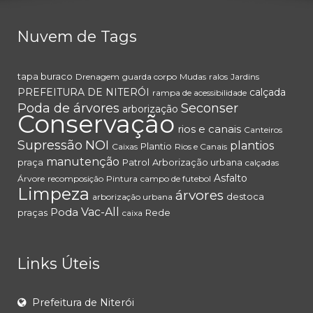
Nuvem de Tags
tapa buraco
Drenagem
guarda corpo
Mudas
ralos
Jardins
PREFEITURA DE NITERÓI
calçada
rampa de acessibilidade
Poda de árvores
Seconser
arborização
Conservação
rios e canais
Canteiros
Supressão
NOI
plantios
Plantio
Caixas
Rios e Canais
manutenção
praça
Patrol
Arborização urbana
calçadas
Asfalto
Árvore
recomposição
Pintura
campo de futebol
Limpeza
árvores
destoca
arborização urbana
Poda
Vac-All
praças
Rede
caixa
Links Úteis
Prefeitura de Niterói