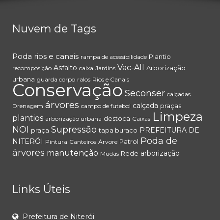
Nuvem de Tags
Poda
rios e canais
Plantio
rampa de acessibilidade
Vac-All
Asfalto
Arborização
recomposição
caixa
Jardins
urbana
guarda corpo
ralos
Rios e Canais
Conservação
Seconser
calçadas
árvores
calçada
praças
Drenagem
campo de futebol
Limpeza
plantios
destoca
arborização urbana
Caixas
NOI
Supressão
PREFEITURA DE
praça
tapa buraco
Poda de
NITERÓI
Patrol
Pintura
Canteiros
Árvore
árvores
manutenção
arborização
Rede
Mudas
Links Úteis
Prefeitura de Niterói