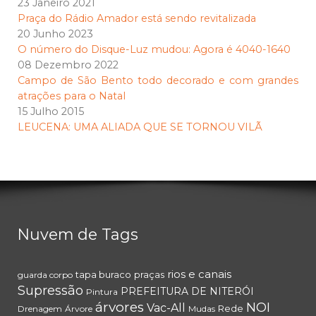
23 Janeiro 2021
Praça do Rádio Amador está sendo revitalizada
20 Junho 2023
O número do Disque-Luz mudou: Agora é 4040-1640
08 Dezembro 2022
Campo de São Bento todo decorado e com grandes
atrações para o Natal
15 Julho 2015
LEUCENA: UMA ALIADA QUE SE TORNOU VILÃ
Nuvem de Tags
rios e canais
tapa buraco
praças
guarda corpo
Supressão
PREFEITURA DE NITERÓI
Pintura
árvores
NOI
Vac-All
Rede
Drenagem
Árvore
Mudas