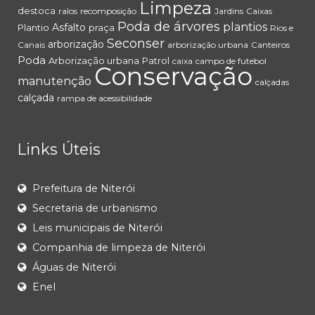
Limpeza
destoca
ralos
recomposição
Jardins
Caixas
Poda de árvores
plantios
Asfalto
Plantio
praça
Rios e
Seconser
arborização
Canais
arborização urbana
Canteiros
Poda
Arborização urbana
Patrol
caixa
campo de futebol
Conservação
manutenção
calçadas
calçada
rampa de acessibilidade
Links Úteis
Prefeitura de Niterói
Secretaria de urbanismo
Leis municipais de Niterói
Companhia de limpeza de Niterói
Águas de Niterói
Enel