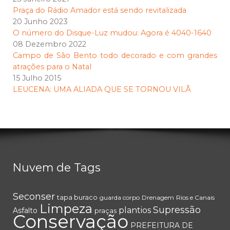
Praça do Rádio Amador está sendo revitalizada
20 Junho 2023
O número do Disque-Luz mudou: Agora é 4040-1640
08 Dezembro 2022
Campo de São Bento todo decorado e com grandes
atrações para o Natal
15 Julho 2015
LEUCENA: UMA ALIADA QUE SE TORNOU VILÃ
Nuvem de Tags
Seconser
tapa buraco
guarda corpo
Drenagem
Rios e Canais
Limpeza
Supressão
plantios
Asfalto
praças
Conservação
PREFEITURA DE