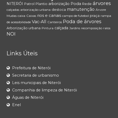
árvores
Poda
NITERÓI
arborização
Patrol
Plantio
Rede
manutenção
destoca
calçadas
arborização urbana
Árvore
rios e canais
praça
Mudas
caixa
Caixas
campo de futebol
rampa
Poda de árvores
Vac-All
de acessibilidade
Canteiros
calçada
Arborização urbana
Pintura
Jardins
recomposição
ralos
NOI
Links Úteis
Prefeitura de Niterói
Secretaria de urbanismo
Leis municipais de Niterói
Companhia de limpeza de Niterói
Águas de Niterói
Enel