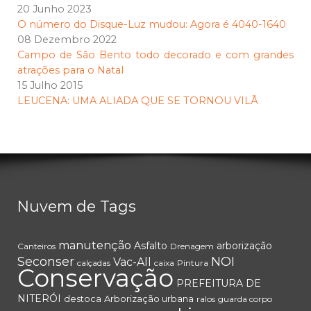
20 Junho 2023
O número do Disque-Luz mudou: Agora é 4040-1640
08 Dezembro 2022
Campo de São Bento todo decorado e com grandes
atrações para o Natal
15 Julho 2015
LEUCENA: UMA ALIADA QUE SE TORNOU VILÃ
Nuvem de Tags
manutenção
Asfalto
arborização
Canteiros
Drenagem
Seconser
NOI
Vac-All
calçadas
caixa
Pintura
Conservação
PREFEITURA DE
NITERÓI
destoca
Arborização urbana
ralos
guarda corpo