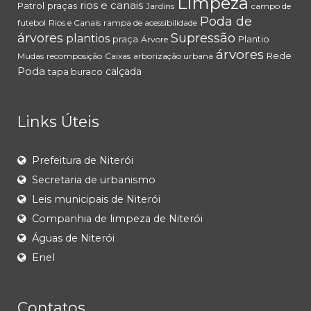
Limpeza
rios e canais
Patrol
praças
Jardins
campo de
Poda de
futebol
Rios e Canais
rampa de acessibilidade
árvores
Supressão
plantios
praça
Plantio
Árvore
árvores
Rede
Mudas
recomposição
Caixas
arborização urbana
Poda
calçada
tapa buraco
Links Úteis
Prefeitura de Niterói
Secretaria de urbanismo
Leis municipais de Niterói
Companhia de limpeza de Niterói
Águas de Niterói
Enel
Contatos