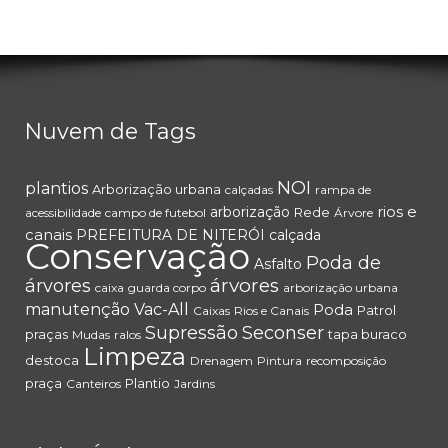
Nuvem de Tags
NOI
plantios
Arborização urbana
calçadas
rampa de
rios e
arborização
Rede
acessibilidade
campo de futebol
Árvore
canais
PREFEITURA DE NITERÓI
calçada
Conservação
Poda de
Asfalto
árvores
árvores
caixa
guarda corpo
arborização urbana
manutenção
Vac-All
Poda
Patrol
Caixas
Rios e Canais
Supressão
Seconser
praças
tapa buraco
Mudas
ralos
Limpeza
destoca
Drenagem
Pintura
recomposição
praça
Plantio
Canteiros
Jardins