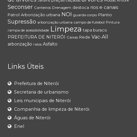
praças
Jardins
calçadas
Mudas
Árvore
Seconser
rios e canais
destoca
Canteiros
Drenagem
NOI
Patrol
Arborização urbana
Plantio
guarda corpo
Supressão
arborização urbana
campo de futebol
Pintura
Limpeza
tapa buraco
rampa de acessibilidade
Vac-All
PREFEITURA DE NITERÓI
Rede
Caixas
arborização
Asfalto
ralos
Links Úteis
Prefeitura de Niterói
Secretaria de urbanismo
Leis municipais de Niterói
Companhia de limpeza de Niterói
Águas de Niterói
Enel