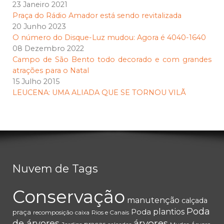
23 Janeiro 2021
Praça do Rádio Amador está sendo revitalizada
20 Junho 2023
O número do Disque-Luz mudou: Agora é 4040-1640
08 Dezembro 2022
Campo de São Bento todo decorado e com grandes
atrações para o Natal
15 Julho 2015
LEUCENA: UMA ALIADA QUE SE TORNOU VILÃ
Nuvem de Tags
Conservação
manutenção
calçada
Poda
Poda
plantios
praça
recomposição
caixa
Rios e Canais
árvores
de árvores