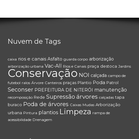
Nuvem de Tags
rios e canais
Asfalto
arborização
caixa
guarda corpo
Vac-All
praça
destoca
arborização urbana
Rios e Canais
Jardins
Conservação
NOI
calçada
campo de
Poda
praças
Plantio
Patrol
futebol
ralos
Árvore
Canteiros
Seconser
manutenção
PREFEITURA DE NITERÓI
árvores
Supressão
Rede
tapa
recomposição
calçadas
Poda de árvores
buraco
Arborização
Caixas
Mudas
Limpeza
plantios
urbana
Pintura
rampa de
acessibilidade
Drenagem