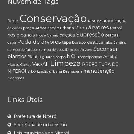
Nuvem de Tags
Conservação
arborização
Rede
Pintura
árvores
Poda
praça
Arborização urbana
Patrol
calçadas
Supressão
rios e canais
calçada
praças
Rios e Canais
Poda de árvores
tapa buraco
destoca
caixa
ralos
Jardins
Seconser
campo de futebol
rampa de acessibilidade
Árvore
NOI
plantios
Asfalto
Plantio
guarda corpo
recomposição
Limpeza
Vac-All
PREFEITURA DE
Mudas
Caixas
manutenção
NITERÓI
arborização urbana
Drenagem
Canteiros
Links Úteis
Prefeitura de Niterói
Secretaria de urbanismo
Leis municipais de Niterói