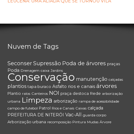
LEUCENA: UMA ALIADA QUE SE TORNOU VILÃ
Nuvem de Tags
Seconser
Supressão
Poda de árvores
praças
Poda
Drenagem
caixa
Jardins
Conservação
manutenção
calçadas
árvores
plantios
rios e canais
Asfalto
tapa buraco
NOI
Plantio
praça
destoca
Rede
ralos
Canteiros
arborização
Limpeza
arborização
urbana
rampa de acessibilidade
calçada
Patrol
campo de futebol
Rios e Canais
Caixas
Vac-All
PREFEITURA DE NITERÓI
guarda corpo
Arborização urbana
recomposição
Pintura
Mudas
Árvore