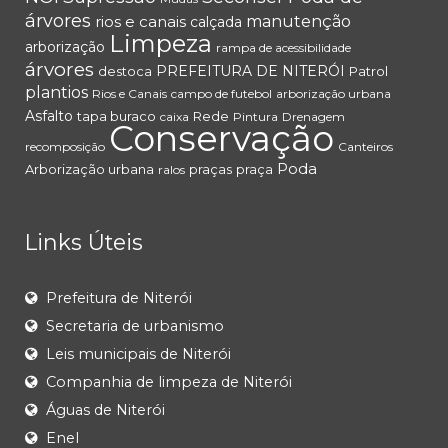
árvores
rios e canais
manutenção
calçada
Limpeza
arborização
rampa de acessibilidade
árvores
PREFEITURA DE NITERÓI
destoca
Patrol
plantios
Rios e Canais
campo de futebol
arborização urbana
Asfalto
tapa buraco
Rede
caixa
Pintura
Drenagem
Conservação
recomposição
Canteiros
Poda
Arborização urbana
praças
praça
ralos
Links Úteis
Prefeitura de Niterói
Secretaria de urbanismo
Leis municipais de Niterói
Companhia de limpeza de Niterói
Águas de Niterói
Enel