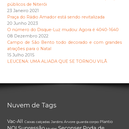
públicos de Niterói
23 Janeiro 2021
Praça do Rádio Amador está sendo revitalizada
20 Junho 2023
O número do Disque-Luz mudou: Agora é 4040-1640
08 Dezembro 2022
Campo de São Bento todo decorado e com grandes
atrações para o Natal
15 Julho 2015
LEUCENA: UMA ALIADA QUE SE TORNOU VILÃ
Nuvem de Tags
Vac-All
Plantio
Caixas
calçadas
Jardins
Árvore
guarda corpo
NOI
Supressão
Seconser
Poda de
Mudas