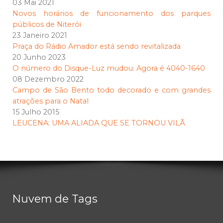
03 Mai 2021
Novos horários de funcionamento dos parques
públicos de Niterói
23 Janeiro 2021
Praça do Rádio Amador está sendo revitalizada
20 Junho 2023
O número do Disque-Luz mudou: Agora é 4040-1640
08 Dezembro 2022
Campo de São Bento todo decorado e com grandes
atrações para o Natal
15 Julho 2015
LEUCENA: UMA ALIADA QUE SE TORNOU VILÃ
Nuvem de Tags