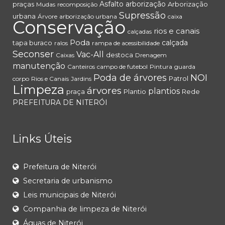
Asfalto
arborização
praças
Arborização
Mudas
recomposição
Supressão
urbana
Árvore
arborização urbana
caixa
Conservação
rios e canais
calçadas
Poda
calçada
tapa buraco
ralos
rampa de acessibilidade
Seconser
Vac-All
destoca
Caixas
Drenagem
manutenção
Canteiros
campo de futebol
Pintura
guarda
Poda de árvores
NOI
Patrol
corpo
Rios e Canais
Jardins
Limpeza
árvores
plantios
praça
Plantio
Rede
PREFEITURA DE NITERÓI
Links Úteis
Prefeitura de Niterói
Secretaria de urbanismo
Leis municipais de Niterói
Companhia de limpeza de Niterói
Águas de Niterói