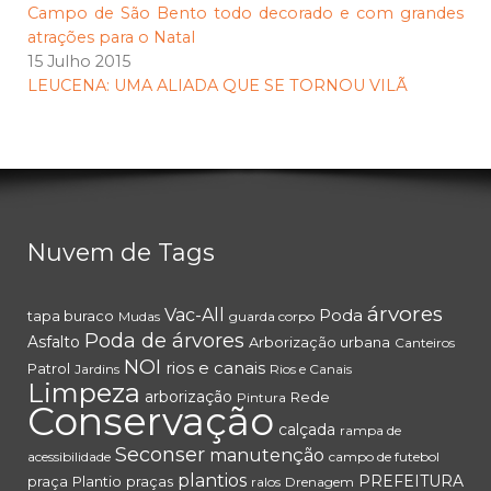
Campo de São Bento todo decorado e com grandes
atrações para o Natal
15 Julho 2015
LEUCENA: UMA ALIADA QUE SE TORNOU VILÃ
Nuvem de Tags
árvores
Vac-All
Poda
tapa buraco
Mudas
guarda corpo
Poda de árvores
Asfalto
Arborização urbana
Canteiros
NOI
rios e canais
Patrol
Jardins
Rios e Canais
Limpeza
arborização
Rede
Pintura
Conservação
calçada
rampa de
Seconser
manutenção
acessibilidade
campo de futebol
plantios
PREFEITURA
praça
Plantio
praças
ralos
Drenagem