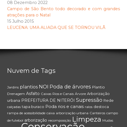
08 Dezembro 2022
Campo de São Bento todo decorado e com grandes
atrações para o Natal
15 Julho 2015
LEUCENA: UMA ALIADA QUE SE TORNOU VILÃ
Nuvem de Tags
NOI
Poda de árvores
plantios
Plantio
Jardins
Asfalto
Arborização
Drenagem
Caixas
Rios e Canais
Árvore
Supressão
PREFEITURA DE NITERÓI
urbana
Rede
Poda
rios e canais
tapa buraco
destoca
calçadas
ralos
rampa de acessibilidade
caixa
arborização urbana
Canteiros
campo
Limpeza
arborização
de futebol
recomposição
Mudas
Conservação