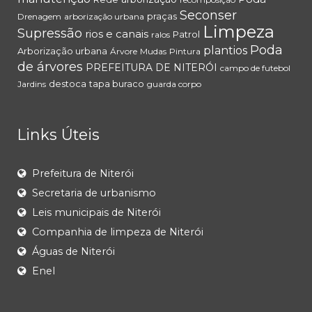
Seconser
praças
Drenagem
arborização urbana
Limpeza
Supressão
rios e canais
Patrol
ralos
Poda
plantios
Arborização urbana
Árvore
Mudas
Pintura
de árvores
PREFEITURA DE NITERÓI
campo de futebol
destoca
tapa buraco
Jardins
guarda corpo
Links Úteis
Prefeitura de Niterói
Secretaria de urbanismo
Leis municipais de Niterói
Companhia de limpeza de Niterói
Águas de Niterói
Enel