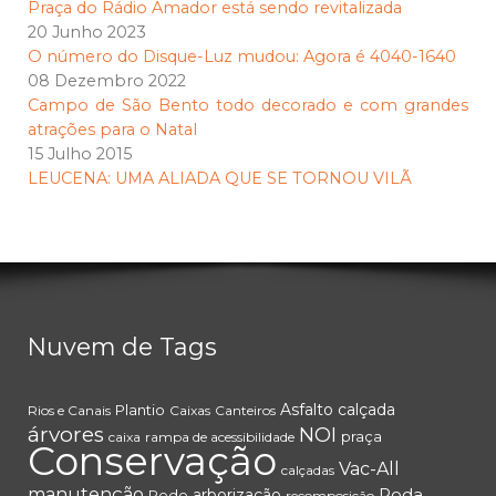
Praça do Rádio Amador está sendo revitalizada
20 Junho 2023
O número do Disque-Luz mudou: Agora é 4040-1640
08 Dezembro 2022
Campo de São Bento todo decorado e com grandes
atrações para o Natal
15 Julho 2015
LEUCENA: UMA ALIADA QUE SE TORNOU VILÃ
Nuvem de Tags
Asfalto
calçada
Plantio
Rios e Canais
Caixas
Canteiros
árvores
NOI
praça
caixa
rampa de acessibilidade
Conservação
Vac-All
calçadas
manutenção
Poda
arborização
Rede
recomposição