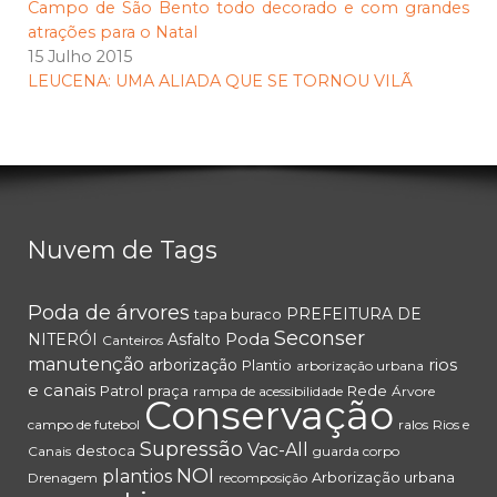
Campo de São Bento todo decorado e com grandes
atrações para o Natal
15 Julho 2015
LEUCENA: UMA ALIADA QUE SE TORNOU VILÃ
Nuvem de Tags
Poda de árvores
PREFEITURA DE
tapa buraco
Seconser
Poda
NITERÓI
Asfalto
Canteiros
manutenção
rios
arborização
Plantio
arborização urbana
e canais
Patrol
praça
Rede
rampa de acessibilidade
Árvore
Conservação
campo de futebol
ralos
Rios e
Supressão
Vac-All
destoca
Canais
guarda corpo
NOI
plantios
Arborização urbana
Drenagem
recomposição