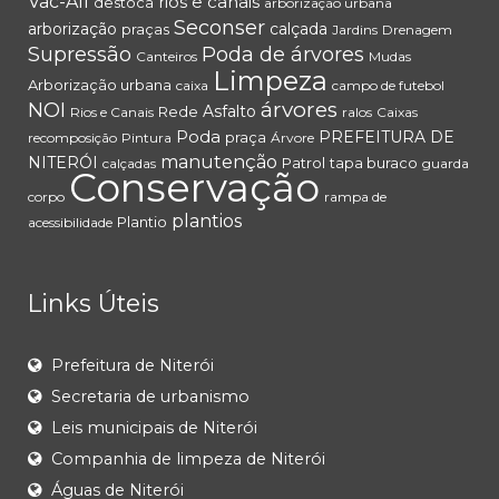
Vac-All
rios e canais
destoca
arborização urbana
Seconser
arborização
calçada
praças
Jardins
Drenagem
Supressão
Poda de árvores
Canteiros
Mudas
Limpeza
Arborização urbana
caixa
campo de futebol
árvores
NOI
Asfalto
Rede
Rios e Canais
ralos
Caixas
Poda
PREFEITURA DE
praça
recomposição
Pintura
Árvore
manutenção
NITERÓI
Patrol
tapa buraco
calçadas
guarda
Conservação
corpo
rampa de
plantios
Plantio
acessibilidade
Links Úteis
Prefeitura de Niterói
Secretaria de urbanismo
Leis municipais de Niterói
Companhia de limpeza de Niterói
Águas de Niterói