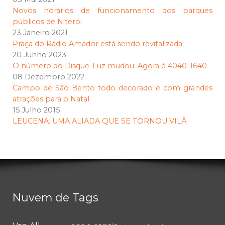
Novos horários de funcionamento dos parques
públicos de Niterói
23 Janeiro 2021
Praça do Rádio Amador está sendo revitalizada
20 Junho 2023
O número do Disque-Luz mudou: Agora é 4040-1640
08 Dezembro 2022
Campo de São Bento todo decorado e com grandes
atrações para o Natal
15 Julho 2015
LEUCENA: UMA ALIADA QUE SE TORNOU VILÃ
Nuvem de Tags