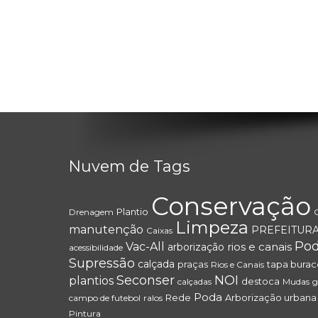
Nuvem de Tags
Conservação
Plantio
Drenagem
Limpeza
manutenção
PREFEITURA
Caixas
Pod
Vac-All
rios e canais
arborização
acessibilidade
Supressão
calçada
praças
tapa burac
Rios e Canais
Seconser
NOI
plantios
destoca
calçadas
Mudas
g
Poda
Rede
Arborização urbana
campo de futebol
ralos
Pintura