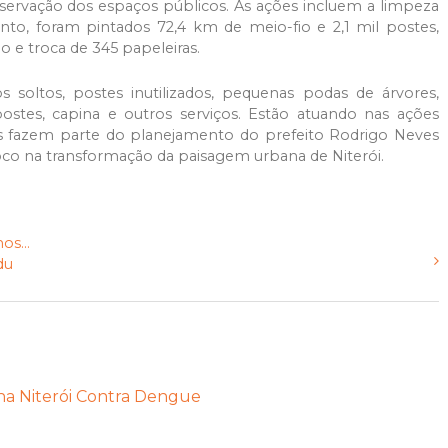
nservação dos espaços públicos. As ações incluem a limpeza
ento, foram pintados 72,4 km de meio-fio e 2,1 mil postes,
o e troca de 345 papeleiras.
os soltos, postes inutilizados, pequenas podas de árvores,
postes, capina e outros serviços. Estão atuando nas ações
ivas fazem parte do planejamento do prefeito Rodrigo Neves
foco na transformação da paisagem urbana de Niterói.
os...
du
ha Niterói Contra Dengue