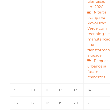
plantadas
em 2026
Niterói
avança na
Revolução
Verde com
tecnologia e
manutençã
que
transforma
a cidade
Parques
urbanos já
foram
reabertos
9
10
11
12
13
14
16
17
18
19
20
21