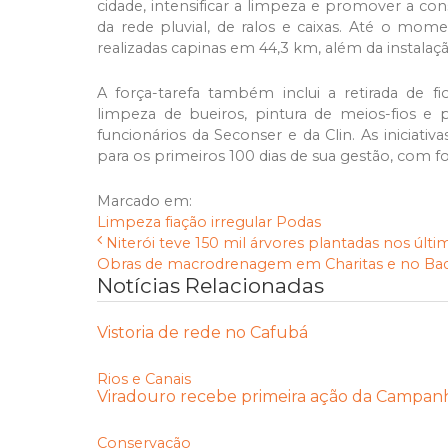
cidade, intensificar a limpeza e promover a co
da rede pluvial, de ralos e caixas. Até o mom
realizadas capinas em 44,3 km, além da instalaçã
A força-tarefa também inclui a retirada de fi
limpeza de bueiros, pintura de meios-fios e 
funcionários da Seconser e da Clin. As iniciat
para os primeiros 100 dias de sua gestão, com 
Marcado em:
Limpeza
fiação irregular
Podas
Niterói teve 150 mil árvores plantadas nos últim
Obras de macrodrenagem em Charitas e no Ba
Notícias Relacionadas
Vistoria de rede no Cafubá
Rios e Canais
Viradouro recebe primeira ação da Campan
Conservação