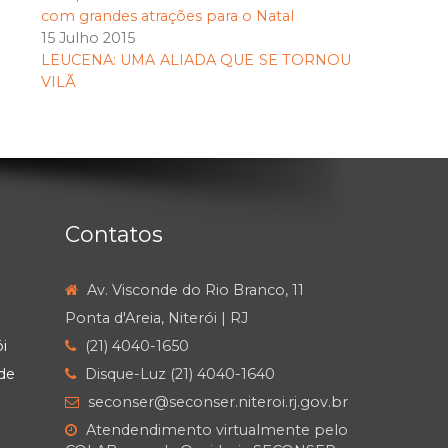
com grandes atrações para o Natal
15 Julho 2015
LEUCENA: UMA ALIADA QUE SE TORNOU
VILÃ
Contatos
Av. Visconde do Rio Branco, 11
Ponta d'Areia, Niterói | RJ
i
(21) 4040-1650
de
Disque-Luz (21) 4040-1640
seconser@seconser.niteroi.rj.gov.br
Atendendimento virtualmente pelo