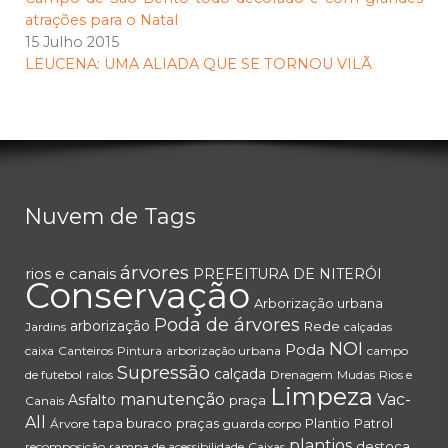
atrações para o Natal
15 Julho 2015
LEUCENA: UMA ALIADA QUE SE TORNOU VILÃ
Nuvem de Tags
árvores
rios e canais
PREFEITURA DE NITERÓI
Conservação
Arborização urbana
Poda de árvores
arborização
Rede
Jardins
calçadas
NOI
Poda
caixa
Canteiros
Pintura
arborização urbana
campo
Supressão
calçada
de futebol
ralos
Drenagem
Mudas
Rios e
Limpeza
manutenção
Vac-
Asfalto
praça
Canais
All
tapa buraco
praças
Plantio
Patrol
Árvore
guarda corpo
plantios
destoca
recomposição
rampa de acessibilidade
Caixas