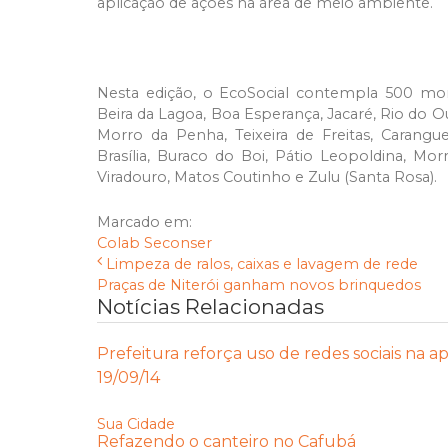
aplicação de ações na área de meio ambiente.
Nesta edição, o EcoSocial contempla 500 mora
Beira da Lagoa, Boa Esperança, Jacaré, Rio do O
Morro da Penha, Teixeira de Freitas, Carangue
Brasília, Buraco do Boi, Pátio Leopoldina, Mo
Viradouro, Matos Coutinho e Zulu (Santa Rosa).
Marcado em:
Colab
Seconser
Limpeza de ralos, caixas e lavagem de rede
Praças de Niterói ganham novos brinquedos
Notícias Relacionadas
Prefeitura reforça uso de redes sociais na 
19/09/14
Sua Cidade
Refazendo o canteiro no Cafubá