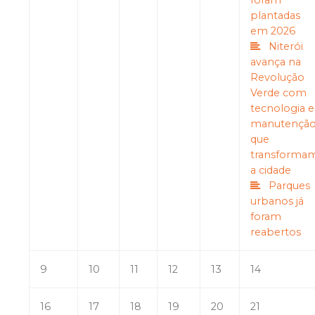
foram
plantadas
em 2026
Niterói
avança na
Revolução
Verde com
tecnologia e
manutençã
que
transforma
a cidade
Parques
urbanos já
foram
reabertos
9
10
11
12
13
14
16
17
18
19
20
21