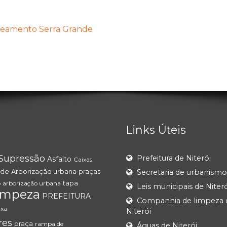
teamento Serra Grande
Links Úteis
Supressão
Prefeitura de Niterói
Asfalto
Caixas
de
Arborização urbana
praças
Secretaria de urbanismo
tapa
o
arborização urbana
Leis municipais de Niteró
impeza
PREFEITURA
Companhia de limpeza 
ixa
Niterói
res
praça
rampa de
Águas de Niterói