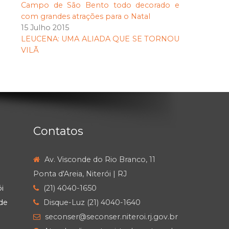
Campo de São Bento todo decorado e
com grandes atrações para o Natal
15 Julho 2015
LEUCENA: UMA ALIADA QUE SE TORNOU
VILÃ
Contatos
Av. Visconde do Rio Branco, 11
Ponta d'Areia, Niterói | RJ
i
(21) 4040-1650
de
Disque-Luz (21) 4040-1640
seconser@seconser.niteroi.rj.gov.br