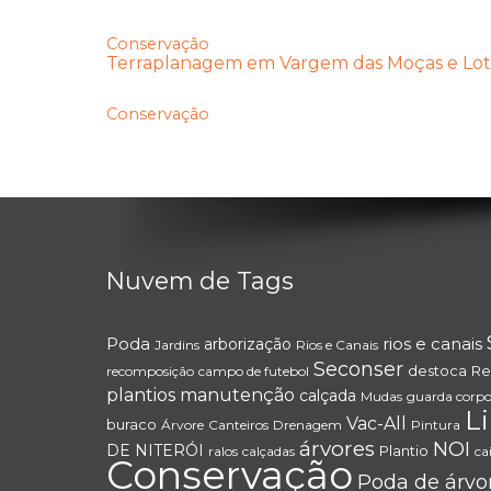
Conservação
Terraplanagem em Vargem das Moças e Lo
Conservação
Nuvem de Tags
Poda
rios e canais
arborização
Jardins
Rios e Canais
Seconser
destoca
Re
recomposição
campo de futebol
plantios
manutenção
calçada
Mudas
guarda corp
L
Vac-All
buraco
Árvore
Canteiros
Drenagem
Pintura
árvores
NOI
DE NITERÓI
Plantio
ralos
calçadas
ca
Conservação
Poda de árvo