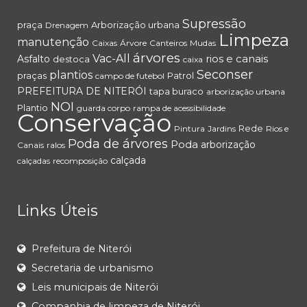
Supressão
praça
Arborização urbana
Drenagem
Limpeza
manutenção
Caixas
Árvore
Canteiros
Mudas
árvores
Vac-All
rios e canais
Asfalto
destoca
caixa
Seconser
plantios
praças
Patrol
campo de futebol
PREFEITURA DE NITERÓI
tapa buraco
arborização urbana
NOI
Plantio
guarda corpo
rampa de acessibilidade
Conservação
Rede
Pintura
Jardins
Rios e
Poda de árvores
Poda
arborização
Canais
ralos
calçada
calçadas
recomposição
Links Úteis
Prefeitura de Niterói
Secretaria de urbanismo
Leis municipais de Niterói
Companhia de limpeza de Niterói