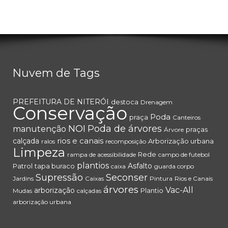
Nuvem de Tags
PREFEITURA DE NITERÓI
destoca
Drenagem
Conservação
Poda
praça
Canteiros
NOI
Poda de árvores
manutenção
praças
Árvore
rios e canais
calçada
Arborização urbana
ralos
recomposição
Limpeza
Rede
rampa de acessibilidade
campo de futebol
plantios
Asfalto
Patrol
tapa buraco
caixa
guarda corpo
Supressão
Seconser
Jardins
Caixas
Pintura
Rios e Canais
árvores
Vac-All
arborização
Plantio
Mudas
calçadas
arborização urbana