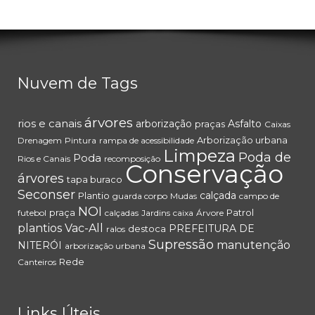
Nuvem de Tags
árvores
rios e canais
arborização
Asfalto
praças
Caixas
Arborização urbana
Drenagem
Pintura
rampa de acessibilidade
Limpeza
Poda de
Poda
Rios e Canais
recomposição
Conservação
árvores
tapa buraco
Seconser
calçada
Plantio
guarda corpo
Mudas
campo de
NOI
praça
Patrol
futebol
calçadas
Jardins
caixa
Árvore
plantios
Vac-All
PREFEITURA DE
destoca
ralos
Supressão
manutenção
NITERÓI
arborização urbana
Rede
Canteiros
Links Úteis