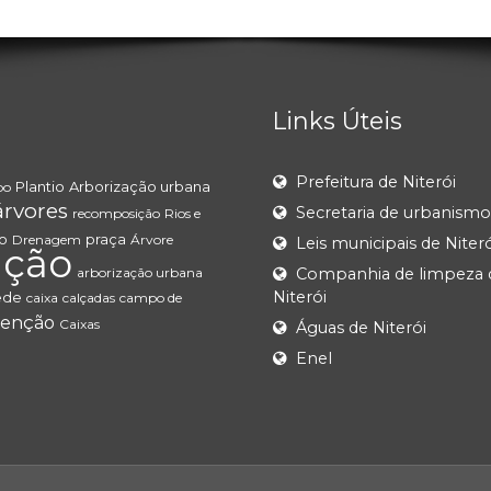
Links Úteis
Prefeitura de Niterói
Plantio
Arborização urbana
po
árvores
Secretaria de urbanismo
recomposição
Rios e
o
praça
Drenagem
Árvore
Leis municipais de Niteró
ação
arborização urbana
Companhia de limpeza 
Niterói
ede
caixa
calçadas
campo de
enção
Caixas
Águas de Niterói
Enel