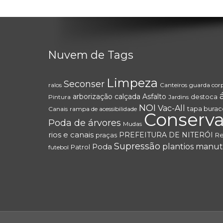
Nuvem de Tags
Limpeza
Seconser
ralos
Canteiros
guarda cor
arborização
calçada
Asfalto
destoca
Pintura
Jardins
NOI
Vac-All
tapa burac
Canais
rampa de acessibilidade
Conserv
Poda de árvores
Mudas
rios e canais
PREFEITURA DE NITERÓI
praças
R
Supressão
Poda
plantios
manut
Patrol
futebol