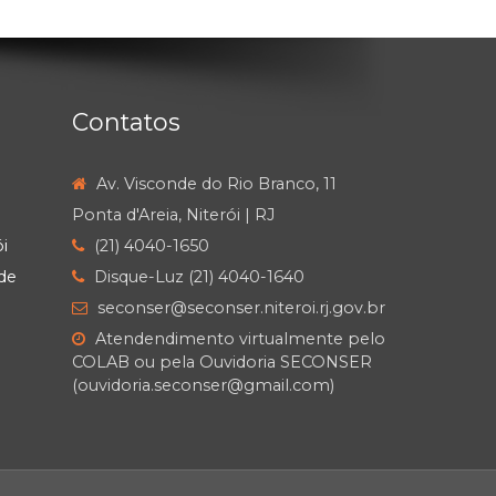
Contatos
Av. Visconde do Rio Branco, 11
Ponta d'Areia, Niterói | RJ
i
(21) 4040-1650
de
Disque-Luz (21) 4040-1640
seconser@seconser.niteroi.rj.gov.br
Atendendimento virtualmente pelo
COLAB ou pela Ouvidoria SECONSER
(ouvidoria.seconser@gmail.com)