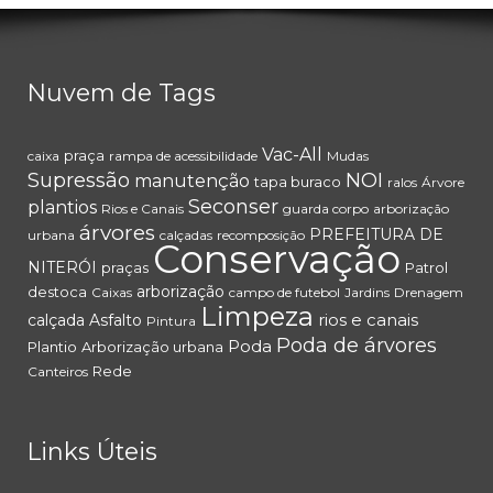
Nuvem de Tags
Vac-All
praça
caixa
rampa de acessibilidade
Mudas
Supressão
NOI
manutenção
tapa buraco
ralos
Árvore
Seconser
plantios
Rios e Canais
guarda corpo
arborização
árvores
PREFEITURA DE
urbana
calçadas
recomposição
Conservação
NITERÓI
praças
Patrol
arborização
destoca
Caixas
campo de futebol
Jardins
Drenagem
Limpeza
rios e canais
calçada
Asfalto
Pintura
Poda de árvores
Poda
Plantio
Arborização urbana
Rede
Canteiros
Links Úteis